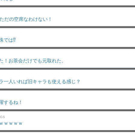
がただの空席なわけない！
殊では⁉
た！お茶会だけでも元取れた。
ラ一人いれば旧キャラも使える感じ？
躍するね！
GS
ｗｗｗｗｗ