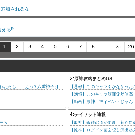
も追加されるな。
える⁉
1
2
3
4
5
6
7
8
...
25
26
2:
原神攻略まとめGS
【原神】アリョーシャめちゃくちゃナーフされたらしい…えっ？八重神子引いてない？
【悲報】このキャラ引かなかった
【朗報】このキャラ顔面偏差値高
【動画】原神、神イベントじゃん
4:
テイワット速報
ｗｗ
【原神】鍛錬の道が更新！新たに
【原神】ログイン画面隠し演出起