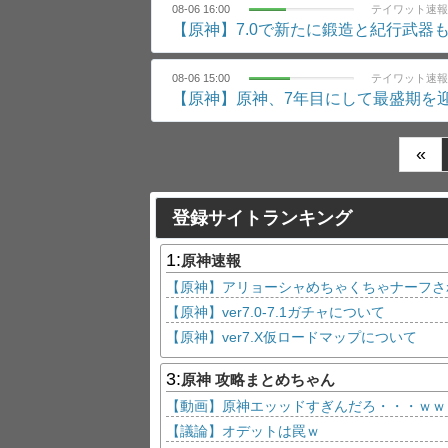
08-06 16:00
テイワット速報
【原神】7.0で新たに鍛造と紀行武器
08-06 15:00
テイワット速報
【原神】原神、7年目にして最盛期を迎
«
登録サイトランキング
1:
原神速報
【原神】ver7.0-7.1ガチャについて
【原神】ver7.X仮ロードマップについて
3:
原神 攻略まとめちゃん
【動画】原神エッッドすぎんだろ・・・ｗｗ
【議論】オデットは罠ｗ