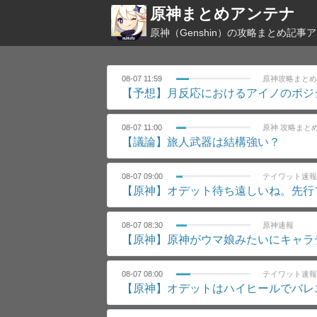
原神まとめアンテナ
原神（Genshin）の攻略まとめ記事
08-07 11:59
原神攻略まとめ
【予想】月反応におけるアイノのポジ
08-07 11:00
原神 攻略まと
【議論】旅人武器は結構強い？
08-07 09:00
テイワット速報
【原神】オデット待ち遠しいね。先行
08-07 08:30
原神速報
【原神】原神がウマ娘みたいにキャラ
08-07 08:00
テイワット速報
【原神】オデットはハイヒールでバレ