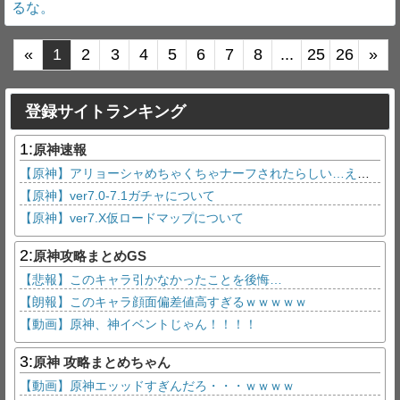
るな。
«
1
2
3
4
5
6
7
8
...
25
26
»
登録サイトランキング
1:
原神速報
【原神】アリョーシャめちゃくちゃナーフされたらしい…えっ？八重神子引いてない？
【原神】ver7.0-7.1ガチャについて
【原神】ver7.X仮ロードマップについて
2:
原神攻略まとめGS
【悲報】このキャラ引かなかったことを後悔…
【朗報】このキャラ顔面偏差値高すぎるｗｗｗｗｗ
【動画】原神、神イベントじゃん！！！！
3:
原神 攻略まとめちゃん
【動画】原神エッッドすぎんだろ・・・ｗｗｗｗ