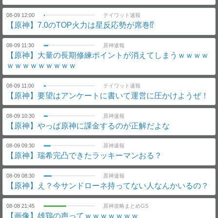
08-09 12:00
テイワット速報
【原神】7.0のTOP火力は星反応勢が席巻⁉
08-09 11:30
原神速報
【原神】大量の長期修練ポイントが消えてしまうｗｗｗｗ
ｗｗｗｗｗｗｗｗｗ
08-09 11:00
テイワット速報
【原神】要望はアンケートに書いて運営に圧かけようぜ！
08-09 10:30
原神速報
【原神】やっぱ原神に課金するのが正解だよな
08-09 09:30
原神速報
【原神】瑞希完凸できたラッキーマンおる？
08-09 08:30
原神速報
【原神】え？今サンドローネ持ってない人なんかいるの？
08-08 21:45
原神攻略まとめGS
【画像】雄鶏の声ってｗｗｗｗｗｗｗ