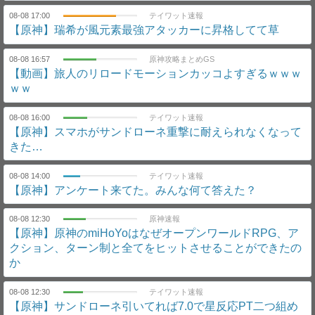
08-08 17:00
テイワット速報
【原神】瑞希が風元素最強アタッカーに昇格してて草
08-08 16:57
原神攻略まとめGS
【動画】旅人のリロードモーションカッコよすぎるｗｗｗ
ｗｗ
08-08 16:00
テイワット速報
【原神】スマホがサンドローネ重撃に耐えられなくなって
きた…
08-08 14:00
テイワット速報
【原神】アンケート来てた。みんな何て答えた？
08-08 12:30
原神速報
【原神】原神のmiHoYoはなぜオープンワールドRPG、ア
クション、ターン制と全てをヒットさせることができたの
か
08-08 12:30
テイワット速報
【原神】サンドローネ引いてれば7.0で星反応PT二つ組め